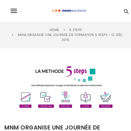
S
k
MN
T
i
p
o
t
M
HOME
5 STEPS
o
g
MNM ORGANISE UNE JOURNÉE DE FORMATION 5 STEPS – 12 DÉC.
m
2015
a
So
g
i
l
n
lu
c
e
o
n
n
ti
t
e
a
n
on
v
t
i
s
g
a
MNM ORGANISE UNE JOURNÉE DE