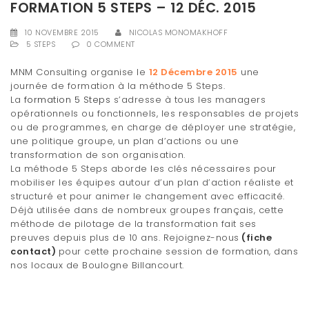
FORMATION 5 STEPS – 12 DÉC. 2015
t
10 NOVEMBRE 2015
NICOLAS MONOMAKHOFF
i
5 STEPS
0 COMMENT
o
MNM Consulting organise le
12 Décembre 2015
une
n
journée de formation à la méthode 5 Steps.
La
formation 5 Steps
s’adresse à tous les managers
opérationnels ou fonctionnels, les responsables de projets
ou de programmes, en charge de déployer une stratégie,
une politique groupe, un plan d’actions ou une
transformation de son organisation.
La méthode 5 Steps aborde les clés nécessaires pour
mobiliser les équipes autour d’un plan d’action réaliste et
structuré et pour animer le changement avec efficacité.
Déjà utilisée dans de nombreux groupes français, cette
méthode de pilotage de la transformation fait ses
preuves depuis plus de 10 ans. Rejoignez-nous
(fiche
contact)
pour cette prochaine session de formation, dans
nos locaux de Boulogne Billancourt.