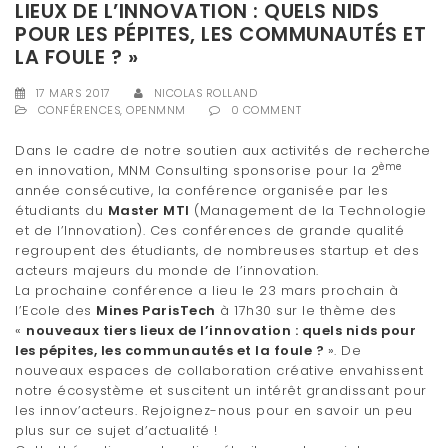
LIEUX DE L’INNOVATION : QUELS NIDS
t
POUR LES PÉPITES, LES COMMUNAUTÉS ET
i
LA FOULE ? »
o
17 MARS 2017
NICOLAS ROLLAND
CONFÉRENCES
,
OPENMNM
0 COMMENT
n
Dans le cadre de notre soutien aux activités de recherche
ème
en innovation, MNM Consulting sponsorise pour la 2
année consécutive, la conférence organisée par les
étudiants du
Master MTI
(Management de la Technologie
et de l’Innovation). Ces conférences de grande qualité
regroupent des étudiants, de nombreuses startup et des
acteurs majeurs du monde de l’innovation.
La prochaine conférence a lieu le 23 mars prochain à
l’Ecole des
Mines ParisTech
à 17h30 sur le thème des
«
nouveaux tiers lieux de l’innovation : quels nids pour
les pépites, les communautés et la foule ?
»
. De
nouveaux espaces de collaboration créative envahissent
notre écosystème et suscitent un intérêt grandissant pour
les innov’acteurs. Rejoignez-nous pour en savoir un peu
plus sur ce sujet d’actualité !