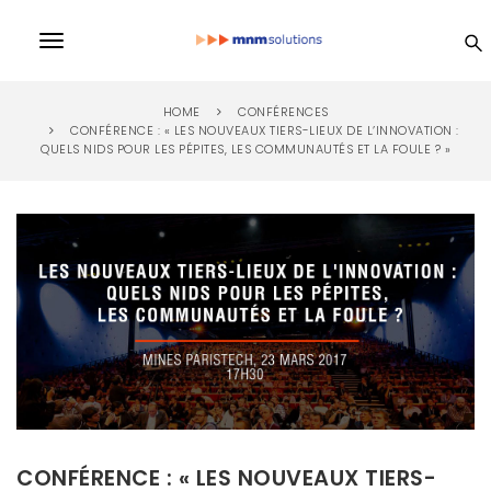
S
k
MN
T
i
p
o
t
M
HOME
CONFÉRENCES
o
g
CONFÉRENCE : « LES NOUVEAUX TIERS-LIEUX DE L’INNOVATION :
m
QUELS NIDS POUR LES PÉPITES, LES COMMUNAUTÉS ET LA FOULE ? »
a
So
g
i
l
n
lu
c
e
o
n
n
ti
t
e
a
n
on
v
t
i
s
g
a
CONFÉRENCE : « LES NOUVEAUX TIERS-