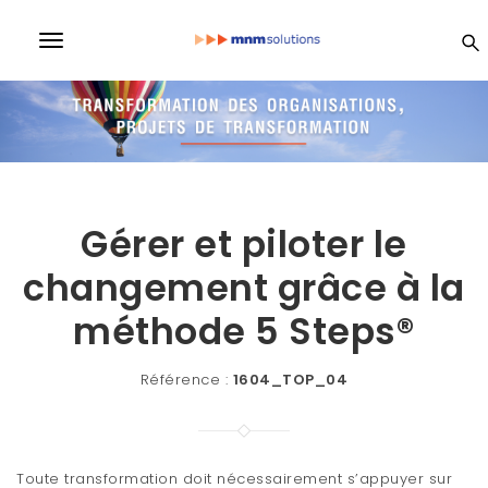
S
k
MN
T
i
p
o
t
M
o
g
m
a
So
g
i
l
n
lu
c
Gérer et piloter le
e
o
n
changement grâce à la
n
ti
t
e
méthode 5 Steps®
a
n
on
v
t
Référence :
1604_TOP_04
i
s
g
a
Toute transformation doit nécessairement s’appuyer sur