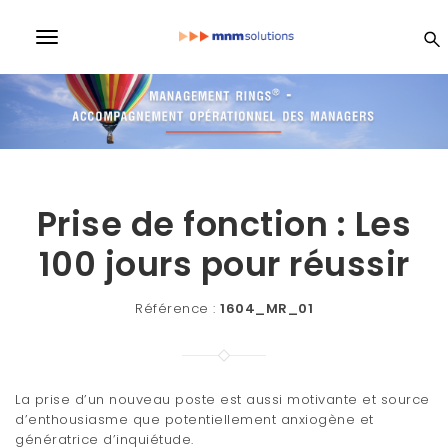
S
k
MN
T
i
p
o
t
M
o
g
m
a
So
g
i
l
n
lu
c
Prise de fonction : Les
e
o
n
100 jours pour réussir
n
ti
t
e
a
Référence :
1604_MR_01
n
on
v
t
i
s
g
La prise d’un nouveau poste est aussi motivante et source
d’enthousiasme que potentiellement anxiogène et
a
génératrice d’inquiétude.