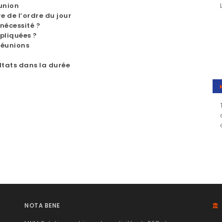
éunion
e de l’ordre du jour
nécessité ?
pliquées ?
 réunions
ltats dans la durée
NOTA BENE