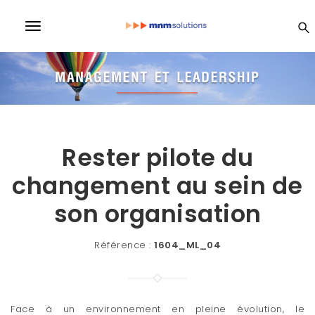
S
k
MN
T
i
p
o
t
M
o
g
m
a
So
g
i
l
n
lu
c
Rester pilote du
e
o
n
changement au sein de
n
ti
t
e
son organisatio
n
a
n
on
v
t
Référence :
1604_ML_04
i
s
g
a
Face à un environnement en pleine évolution, le