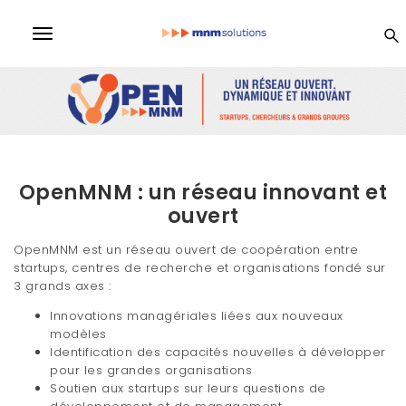
S
k
MN
T
i
p
o
t
M
o
g
m
a
So
g
i
l
n
lu
OpenMNM : un réseau innovant et
c
e
o
ouvert
n
n
ti
t
OpenMNM est un réseau ouvert de coopération entre
e
a
startups, centres de recherche et organisations fondé sur
n
3 grands axes :
on
v
t
Innovations managériales liées aux nouveaux
i
modèles
s
Identification des capacités nouvelles à développer
g
pour les grandes organisations
Soutien aux startups sur leurs questions de
a