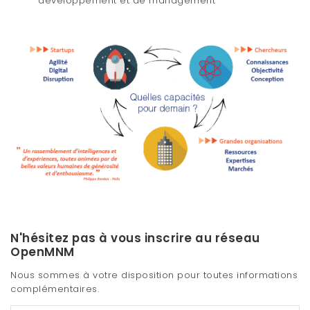
développement et de management
t
i
o
n
N'hésitez pas à vous inscrire au réseau
OpenMNM
Nous sommes à votre disposition pour toutes informations
complémentaires.