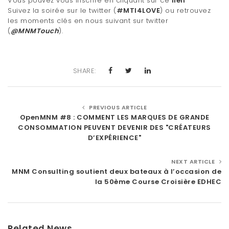
Vous pouvez vous inscrire en cliquant sur ce
lien
Suivez la soirée sur le twitter (
#
MTI4LOVE
) ou retrouvez
les moments clés en nous suivant sur twitter
(
@MNMTouch
).
SHARE:
PREVIOUS ARTICLE
OpenMNM #8 : COMMENT LES MARQUES DE GRANDE
CONSOMMATION PEUVENT DEVENIR DES "CRÉATEURS
D’EXPÉRIENCE"
NEXT ARTICLE
MNM Consulting soutient deux bateaux à l’occasion de
la 50ème Course Croisière EDHEC
Related News