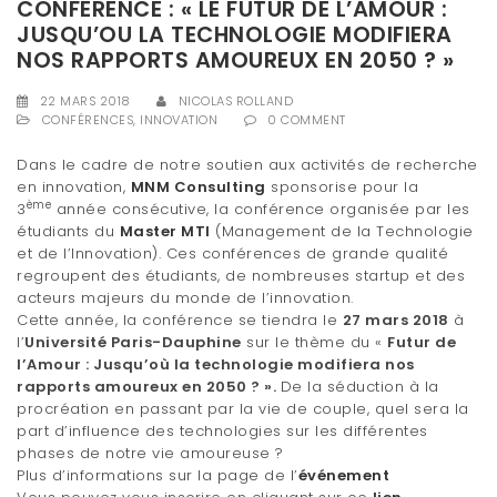
CONFÉRENCE : « LE FUTUR DE L’AMOUR :
t
JUSQU’OU LA TECHNOLOGIE MODIFIERA
NOS RAPPORTS AMOUREUX EN 2050 ? »
i
o
22 MARS 2018
NICOLAS ROLLAND
CONFÉRENCES
,
INNOVATION
0 COMMENT
n
Dans le cadre de notre soutien aux activités de recherche
en innovation,
MNM Consulting
sponsorise pour la
ème
3
année consécutive, la conférence organisée par les
étudiants du
Master MTI
(Management de la Technologie
et de l’Innovation). Ces conférences de grande qualité
regroupent des étudiants, de nombreuses startup et des
acteurs majeurs du monde de l’innovation.
Cette année, la conférence se tiendra le
27 mars 2018
à
l’
Université Paris-Dauphine
sur le thème du «
Futur de
l’Amour : Jusqu’où la technologie modifiera nos
rapports amoureux en 2050 ? ».
De la séduction à la
procréation en passant par la vie de couple, quel sera la
part d’influence des technologies sur les différentes
phases de notre vie amoureuse ?
Plus d’informations sur la page de l’
événement