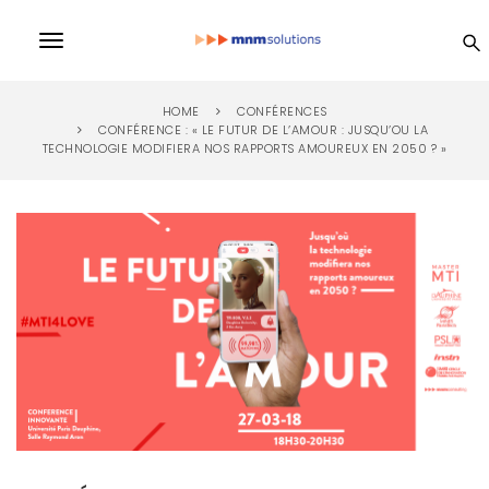
S
k
MN
T
i
p
o
t
M
HOME
CONFÉRENCES
o
g
CONFÉRENCE : « LE FUTUR DE L’AMOUR : JUSQU’OU LA
m
TECHNOLOGIE MODIFIERA NOS RAPPORTS AMOUREUX EN 2050 ? »
a
So
g
i
l
n
lu
c
e
o
n
n
ti
t
e
a
n
on
v
t
i
s
g
a