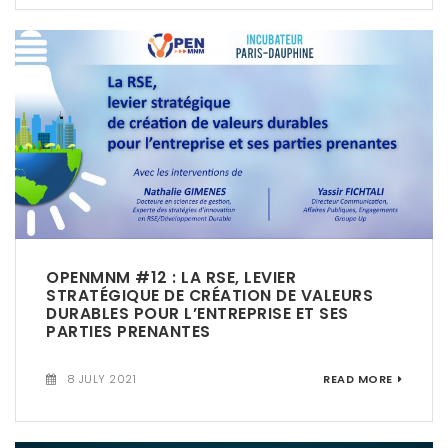
t
i
o
n
OPENMNM #12 : LA RSE, LEVIER
STRATÉGIQUE DE CRÉATION DE VALEURS
DURABLES POUR L’ENTREPRISE ET SES
PARTIES PRENANTES
8 JULY 2021
READ MORE