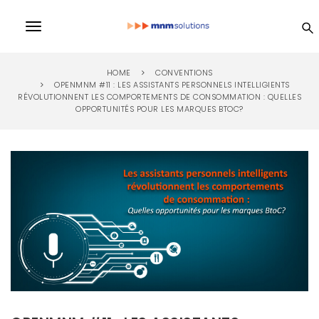
S
k
MN
T
i
p
o
t
M
HOME
CONVENTIONS
o
g
OPENMNM #11 : LES ASSISTANTS PERSONNELS INTELLIGIENTS
m
RÉVOLUTIONNENT LES COMPORTEMENTS DE CONSOMMATION : QUELLES
a
So
g
OPPORTUNITÉS POUR LES MARQUES BTOC?
i
l
n
lu
c
e
o
n
n
ti
t
e
a
n
on
v
t
i
s
g
a