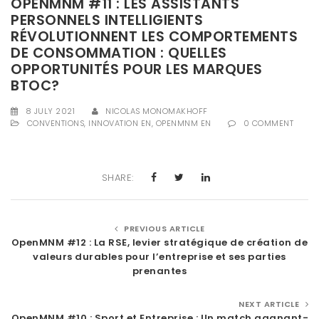
OPENMNM #11 : LES ASSISTANTS
t
PERSONNELS INTELLIGIENTS
RÉVOLUTIONNENT LES COMPORTEMENTS
i
DE CONSOMMATION : QUELLES
o
OPPORTUNITÉS POUR LES MARQUES
BTOC?
n
8 JULY 2021
NICOLAS MONOMAKHOFF
CONVENTIONS
,
INNOVATION EN
,
OPENMNM EN
0 COMMENT
SHARE:
PREVIOUS ARTICLE
OpenMNM #12 : La RSE, levier stratégique de création de
valeurs durables pour l’entreprise et ses parties
prenantes
NEXT ARTICLE
OpenMNM #10 : Sport et Entreprise : Un match gagnant-