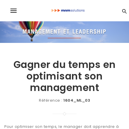
S
k
MN
T
i
p
o
t
M
o
g
m
a
So
g
i
l
n
lu
c
Gagner du temps en
e
o
n
optimisant son
n
ti
t
e
management
a
n
on
v
t
Référence :
1604_ML_03
i
s
g
a
Pour optimiser son temps, le manager doit apprendre à